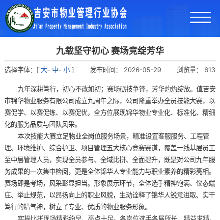
九载坚守初心 赛场竞绽芳华
选择字体：[
大
-
中
-
小
]
发布时间：
2026-05-29
浏览量：
613
九年深耕笃行，初心不改如初；赛场砺技争锋，芳华灼灼绽放。值吉安
市锦华物业服务有限公司成立九周年之际，公司隆重举办全员技能大赛，以
赛促学、以赛促练、以赛促优，全方位展现锦华物业专业化、标准化、精细
化的服务品质与团队风采。
本次技能大赛立足物业全岗位服务场景，精准设置客服服务、工程管
理、环境维护、综合护卫、项目管理五大核心竞赛赛道，覆盖一线基层员工
至中层管理人员，实现全员参与、全域比拼、全面提升，既是对公司九年服
务成果的一次集中检阅，更是全体锦华人专业能力与职业素养的精彩亮相。
赛场即是考场，风采彰显担当。形象展示环节，全体选手精神饱满、仪态端
庄、举止规范，以昂扬向上的职业风貌，生动诠释了锦华人锐意进取、实干
笃行的精气神，树立了专业、优质的物业服务形象。
实操比拼现场精彩纷呈、亮点十足。各岗位选手各展所长、精益求精，