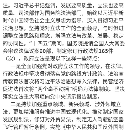
注。习近平总书记强调，发展要高质量，立法也要高
质量。司法部作为国务院法治部门，始终以习近平新
时代中国特色社会主义思想为指导，深入贯彻习近平
法治思想，坚持党对立法工作的全面领导，与时俱进
调整立法思路和理念，增强立法与改革、发展、稳定
的协同性。“十四五”期间，国务院提请全国人大常委
会审议法律议案60部，制定修订行政法规165件
（次）。政府立法呈现以下这样一些特点：
一是全面加强党对政府立法工作的领导，在法律、
行政法规中坚决贯彻落实党的路线方针政策。法治宣
传教育法首次将习近平法治思想写入法律，民营经济
促进法首次将“两个毫不动摇”明确为法律制度。坚决
落实立法重大事项向党中央请示报告制度。
二是持续加强重点领域、新兴领域、涉外领域立
法，更加精准服务推进中国式现代化。推动制定国家
发展规划法，修订对外贸易法，制定无人驾驶航空器
飞行管理暂行条例，实施《中华人民共和国反外国制