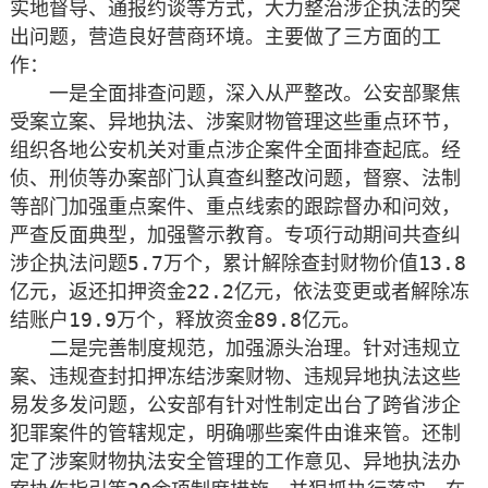
实地督导、通报约谈等方式，大力整治涉企执法的突
出问题，营造良好营商环境。主要做了三方面的工
作：
　　一是全面排查问题，深入从严整改。公安部聚焦
受案立案、异地执法、涉案财物管理这些重点环节，
组织各地公安机关对重点涉企案件全面排查起底。经
侦、刑侦等办案部门认真查纠整改问题，督察、法制
等部门加强重点案件、重点线索的跟踪督办和问效，
严查反面典型，加强警示教育。专项行动期间共查纠
涉企执法问题5.7万个，累计解除查封财物价值13.8
亿元，返还扣押资金22.2亿元，依法变更或者解除冻
结账户19.9万个，释放资金89.8亿元。
　　二是完善制度规范，加强源头治理。针对违规立
案、违规查封扣押冻结涉案财物、违规异地执法这些
易发多发问题，公安部有针对性制定出台了跨省涉企
犯罪案件的管辖规定，明确哪些案件由谁来管。还制
定了涉案财物执法安全管理的工作意见、异地执法办