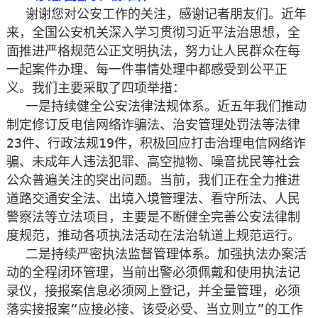
谢谢您对公安工作的关注，感谢记者朋友们。近年
来，全国公安机关深入学习贯彻习近平法治思想，全
面推进严格规范公正文明执法，努力让人民群众在每
一起案件办理、每一件事情处理中都感受到公平正
义。我们主要采取了四项举措：
一是持续健全公安法律法规体系。近五年我们推动
制定修订反电信网络诈骗法、治安管理处罚法等法律
23件、行政法规19件，积极回应打击治理电信网络诈
骗、未成年人违法犯罪、高空抛物、噪音扰民等社会
公众普遍关注的突出问题。当前，我们正在全力推进
道路交通安全法、出境入境管理法、看守所法、人民
警察法等立法项目，主要是不断健全完善公安法律制
度规范，推动各项执法活动在法治轨道上规范运行。
二是持续严密执法监督管理体系。加强执法办案活
动的全程闭环管理，当前出警必须佩戴和使用执法记
录仪，接报案信息必须网上登记，并全量管理，必须
落实接报案“应接必接、该受必受、当立则立”的工作