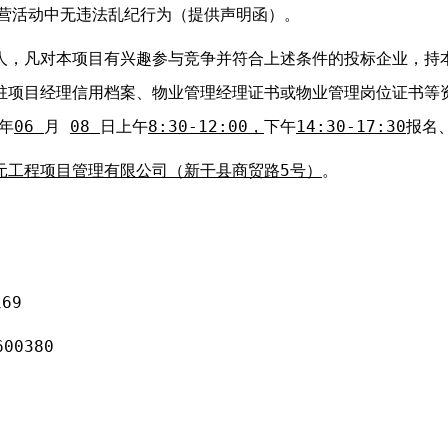
经营活动中无违法乱纪行为（提供声明函）。
人，凡对本项目有兴趣参与竞争并符合上述条件的投标企业，持
驻项目经理信用档案、物业管理经理证书或物业管理岗位证书等
年
06 
月
08 
日上午
8:30-12:00，
下午
14:30-17:30
报名
元工程项目管理有限公司（
新干县商贸路5号
）
。
69
0380