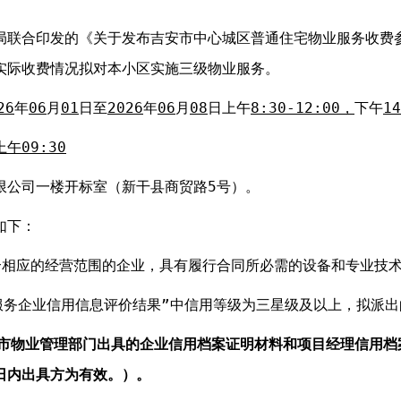
联合印发的《关于发布吉安市中心城区普通住宅物业服务收费参考
实际收费情况拟对本小区实施三级物业服务。
26
年
06
月
01
日至
2026
年
06
月
08
日上午
8:30-12:00，
下午
14
上午09:30
限公司一楼开标室（新干县商贸路5号）。
如下：
合相应的经营范围的企业，具有履行合同所必需的设备和专业技
业服务企业信用信息评价结果”中信用等级为三星级及以上，拟派
地市物业管理部门出具的企业信用档案证明材料和项目经理信用档
日内出具方为有效。）。